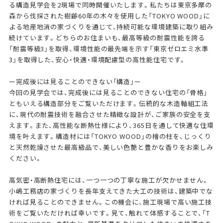
る構造見学会を2現場で同時開催いたします。私たちは東京多摩の
森から伐採された樹齢60年の木々を使用した「TOKYO WOOD」に
よる地産地消の家づくりを通じて、持続可能な環境建築に取り組み
続けています。どちらのお住まいも、最高等級の耐震性能を誇る
「耐震等級3」を取得、環境性能の最先端を示す「東京ゼロエミ水準
3」を取得した、安心・快適・環境配慮型の高性能住宅です。
ー完成後には見ることのできない「構造」ー
今回の見学会では、完成後には見ることのできない住宅の「骨格」
ともいえる構造部分をご覧いただけます。伝統的な木造軸組工法
に、現代の耐震技術を融合させた精緻な設計が、ご家族の安全を支
えます。また、高性能な断熱仕様により、365日を通して快適な住環
境を叶えます。構造材には「TOKYO WOOD」の檜の柱を、じっくり
と天然乾燥させた最高級品で、美しい色艶と豊かな香りをお楽しみ
ください。
高気密・高断熱住宅には、一つ一つの丁寧な施工が欠かせません。
小嶋工務店の家づくりを長年支えてきた大工の技術は、建築中でな
ければ見ることのできません。この機会に、施工現場で高い施工技
術をご覧いただければ幸いです。見て、触れて体感することで、「T