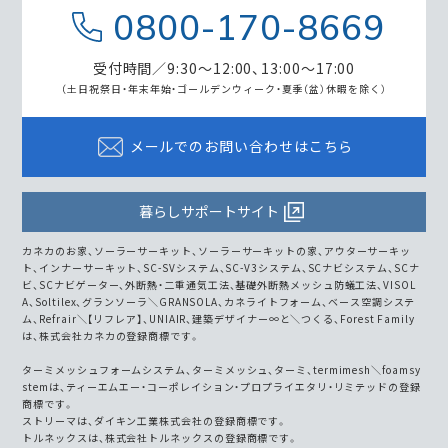
0800-170-8669
受付時間／9:30～12:00、13:00～17:00
（土日祝祭日・年末年始・ゴールデンウィーク・
夏季（盆）休暇を除く）
メールでのお問い合わせはこちら
暮らしサポートサイト
カネカのお家、ソーラーサーキット、ソーラーサーキットの家、アウターサーキッ
ト、インナーサーキット、SC-SVシステム、SC-V3システム、SCナビシステム、SCナ
ビ、SCナビゲーター、外断熱・二重通気工法、基礎外断熱メッシュ防蟻工法、VISOL
A、Soltilex、グランソーラ＼GRANSOLA、カネライトフォーム、ベース空調システ
ム、Refrair＼【リフレア】、UNIAIR、建築デザイナー∞と＼つくる、Forest Family
は、株式会社カネカの登録商標です。
ターミメッシュフォームシステム、ターミメッシュ、ターミ、termimesh＼foamsy
stemは、ティーエムエー・コーポレイション・プロプライエタリ・リミテッドの登録
商標です。
ストリーマは、ダイキン工業株式会社の登録商標です。
トルネックスは、株式会社トルネックスの登録商標です。