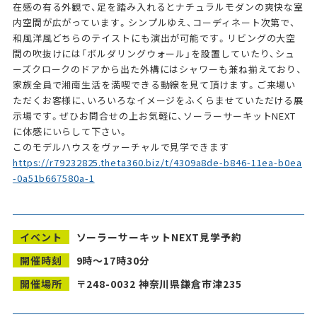
在感の有る外観で、足を踏み入れるとナチュラルモダンの爽快な室
内空間が広がっています。シンプルゆえ、コーディネート次第で、
和風洋風どちらのテイストにも演出が可能です。リビングの大空
間の吹抜けには「ボルダリングウォール」を設置していたり、シュ
ーズクロークのドアから出た外構にはシャワーも兼ね揃えており、
家族全員で湘南生活を満喫できる動線を見て頂けます。ご来場い
ただくお客様に、いろいろなイメージをふくらませていただける展
示場です。ぜひお問合せの上お気軽に、ソーラーサーキットNEXT
に体感にいらして下さい。
このモデルハウスをヴァーチャルで見学できます
https://r79232825.theta360.biz/t/4309a8de-b846-11ea-b0ea
-0a51b667580a-1
イベント
ソーラーサーキットNEXT見学予約
開催時刻
9時〜17時30分
開催場所
〒248-0032 神奈川県鎌倉市津235