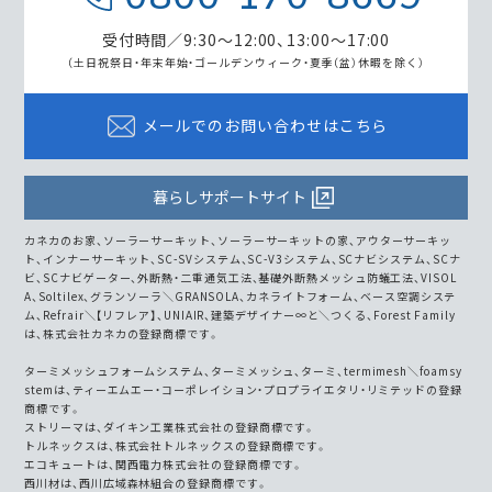
受付時間／9:30～12:00、13:00～17:00
（土日祝祭日・年末年始・ゴールデンウィーク・
夏季（盆）休暇を除く）
メールでのお問い合わせはこちら
暮らしサポートサイト
カネカのお家、ソーラーサーキット、ソーラーサーキットの家、アウターサーキッ
ト、インナーサーキット、SC-SVシステム、SC-V3システム、SCナビシステム、SCナ
ビ、SCナビゲーター、外断熱・二重通気工法、基礎外断熱メッシュ防蟻工法、VISOL
A、Soltilex、グランソーラ＼GRANSOLA、カネライトフォーム、ベース空調システ
ム、Refrair＼【リフレア】、UNIAIR、建築デザイナー∞と＼つくる、Forest Family
は、株式会社カネカの登録商標です。
ターミメッシュフォームシステム、ターミメッシュ、ターミ、termimesh＼foamsy
stemは、ティーエムエー・コーポレイション・プロプライエタリ・リミテッドの登録
商標です。
ストリーマは、ダイキン工業株式会社の登録商標です。
トルネックスは、株式会社トルネックスの登録商標です。
エコキュートは、関西電力株式会社の登録商標です。
西川材は、西川広域森林組合の登録商標です。