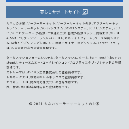
暮らしサポートサイト
カネカのお家、ソーラーサーキット、ソーラーサーキットの家、アウターサーキッ
ト、インナーサーキット、SC-SVシステム、SC-V3システム、SCナビシステム、SCナ
ビ、SCナビゲーター、外断熱・二重通気工法、基礎外断熱メッシュ防蟻工法、VISOL
A、Soltilex、グランソーラ＼GRANSOLA、カネライトフォーム、ベース空調システ
ム、Refrair＼【リフレア】、UNIAIR、建築デザイナー∞と＼つくる、Forest Family
は、株式会社カネカの登録商標です。
ターミメッシュフォームシステム、ターミメッシュ、ターミ、termimesh＼foamsy
stemは、ティーエムエー・コーポレイション・プロプライエタリ・リミテッドの登録
商標です。
ストリーマは、ダイキン工業株式会社の登録商標です。
トルネックスは、株式会社トルネックスの登録商標です。
エコキュートは、関西電力株式会社の登録商標です。
西川材は、西川広域森林組合の登録商標です。
© 2021 カネカソーラーサーキットのお家