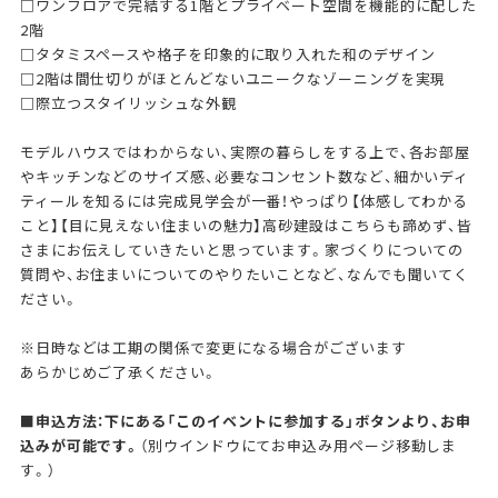
□ワンフロアで完結する1階とプライベート空間を機能的に配した
2階
□タタミスペースや格子を印象的に取り入れた和のデザイン
□2階は間仕切りがほとんどないユニークなゾーニングを実現
□際立つスタイリッシュな外観
モデルハウスではわからない、実際の暮らしをする上で、各お部屋
やキッチンなどのサイズ感、必要なコンセント数など、細かいディ
ティールを知るには完成見学会が一番！やっぱり【体感してわかる
こと】【目に見えない住まいの魅力】高砂建設はこちらも諦めず、皆
さまにお伝えしていきたいと思っています。家づくりについての
質問や、お住まいについてのやりたいことなど、なんでも聞いてく
ださい。
※日時などは工期の関係で変更になる場合がございます
あらかじめご了承ください。
■申込方法：下にある「このイベントに参加する」ボタンより、お申
込みが可能です。
（別ウインドウにてお申込み用ページ移動しま
す。）