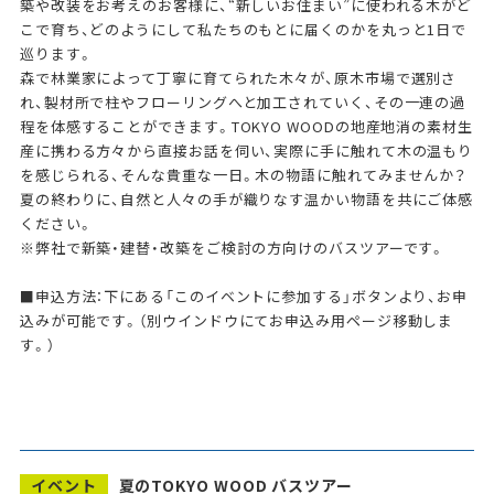
築や改装をお考えのお客様に、“新しいお住まい”に使われる木がど
こで育ち、どのようにして私たちのもとに届くのかを丸っと1日で
巡ります。
森で林業家によって丁寧に育てられた木々が、原木市場で選別さ
れ、製材所で柱やフローリングへと加工されていく、その一連の過
程を体感することができます。TOKYO WOODの地産地消の素材生
産に携わる方々から直接お話を伺い、実際に手に触れて木の温もり
を感じられる、そんな貴重な一日。木の物語に触れてみませんか？
夏の終わりに、自然と人々の手が織りなす温かい物語を共にご体感
ください。
※弊社で新築・建替・改築をご検討の方向けのバスツアーです。
■申込方法：下にある「このイベントに参加する」ボタンより、お申
込みが可能です。（別ウインドウにてお申込み用ページ移動しま
す。）
イベント
夏のTOKYO WOOD バスツアー