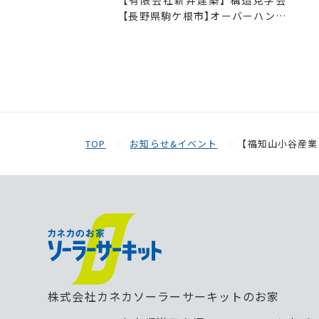
【有限会社新井建築】 構造見学会
【長野県駒ケ根市】オーバーハング
が創り出す奥行き感のあるファサ
ード
TOP
お知らせ&イベント
【福知山小谷産業
株式会社カネカソーラーサーキットのお家