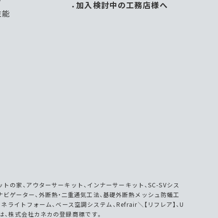
加入検討中の工務店様へ
性能
トの家、アウターサーキット、インナーサーキット、SC-SVシス
、SCナビゲーター、外断熱・二重通気工法、基礎外断熱メッシュ防蟻工
LA、カネライトフォーム、ベース空調システム、Refrair＼【リフレア】、U
milyは、株式会社カネカの登録商標です。