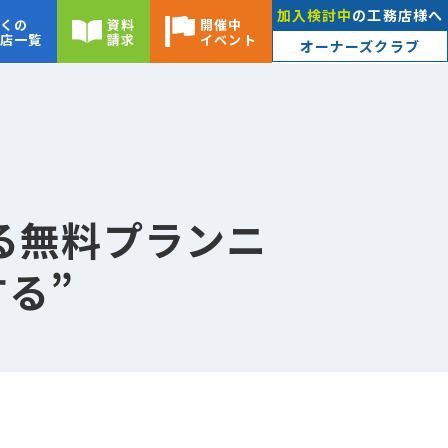
加入検討中
の工務店様へ
くの
資料
開催中
店一覧
請求
イベント
オーナーズクラブ
る無料プランニ
る”