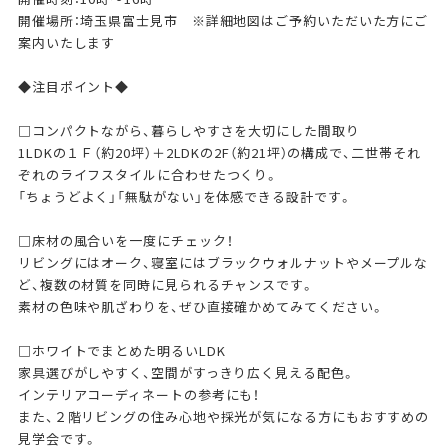
開催場所：埼玉県富士見市 ※詳細地図はご予約いただいた方にご
案内いたします
◆注目ポイント◆
□コンパクトながら、暮らしやすさを大切にした間取り
1LDKの１Ｆ（約20坪）＋2LDKの2F（約21坪）の構成で、二世帯それ
ぞれのライフスタイルに合わせたつくり。
「ちょうどよく」「無駄がない」を体感できる設計です。
□床材の風合いを一度にチェック！
リビングにはオーク、寝室にはブラックウォルナットやメープルな
ど、複数の材質を同時に見られるチャンスです。
素材の色味や肌ざわりを、ぜひ直接確かめてみてください。
□ホワイトでまとめた明るいLDK
家具選びがしやすく、空間がすっきり広く見える配色。
インテリアコーディネートの参考にも！
また、２階リビングの住み心地や採光が気になる方にもおすすめの
見学会です。