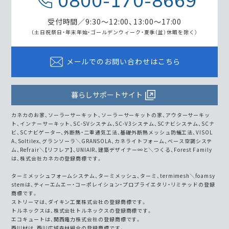
0800-170-8669
受付時間／9:30～12:00、13:00～17:00
（土日祝祭日・年末年始・ゴールデンウィーク・
夏季（盆）休暇を除く）
メールでのお問い合わせはこちら
暮らしサポートサイト
カネカのお家、ソーラーサーキット、ソーラーサーキットの家、アウターサーキッ
ト、インナーサーキット、SC-SVシステム、SC-V3システム、SCナビシステム、SCナ
ビ、SCナビゲーター、外断熱・二重通気工法、基礎外断熱メッシュ防蟻工法、VISOL
A、Soltilex、グランソーラ＼GRANSOLA、カネライトフォーム、ベース空調システ
ム、Refrair＼【リフレア】、UNIAIR、建築デザイナー∞と＼つくる、Forest Family
は、株式会社カネカの登録商標です。
ターミメッシュフォームシステム、ターミメッシュ、ターミ、termimesh＼foamsy
stemは、ティーエムエー・コーポレイション・プロプライエタリ・リミテッドの登録
商標です。
ストリーマは、ダイキン工業株式会社の登録商標です。
トルネックスは、株式会社トルネックスの登録商標です。
エコキュートは、関西電力株式会社の登録商標です。
西川材は、西川広域森林組合の登録商標です。