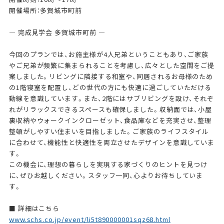
開催場所：多賀城市町前
— 完成見学会 多賀城市町前 —
今回のプランでは、お施主様が4人兄弟ということもあり、ご家族
やご兄弟が頻繁に集まられることを考慮し、広々とした空間をご提
案しました。リビングに隣接する和室や、同居されるお母様のため
の1階寝室を配置し、どの世代の方にも快適に過ごしていただける
動線を意識しています。また、2階にはサブリビングを設け、それぞ
れがリラックスできるスペースも確保しました。収納面では、小屋
裏収納やウォークインクローゼット、食品庫などを充実させ、整理
整頓がしやすい住まいを目指しました。ご家族のライフスタイル
に合わせて、機能性と快適性を両立させたデザインを意識していま
す。
この機会に、理想の暮らしを実現する家づくりのヒントを見つけ
に、ぜひお越しください。スタッフ一同、心よりお待ちしていま
す。
■ 詳細はこちら
www.schs.co.jp/event/li5t890000001sqz68.html