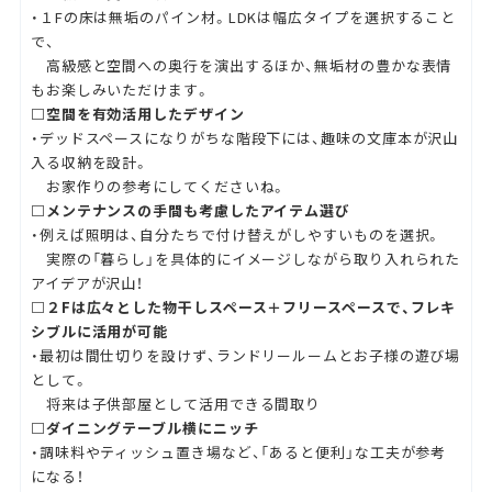
・１Fの床は無垢のパイン材。LDKは幅広タイプを選択すること
で、
高級感と空間への奥行を演出するほか、無垢材の豊かな表情
もお楽しみいただけます。
□空間を有効活用したデザイン
・デッドスペースになりがちな階段下には、趣味の文庫本が沢山
入る収納を設計。
お家作りの参考にしてくださいね。
□メンテナンスの手間も考慮したアイテム選び
・例えば照明は、自分たちで付け替えがしやすいものを選択。
実際の「暮らし」を具体的にイメージしながら取り入れられた
アイデアが沢山！
□２Fは広々とした物干しスペース＋フリースペースで、フレキ
シブルに活用が可能
・最初は間仕切りを設けず、ランドリールームとお子様の遊び場
として。
将来は子供部屋として活用できる間取り
□ダイニングテーブル横にニッチ
・調味料やティッシュ置き場など、「あると便利」な工夫が参考
になる！