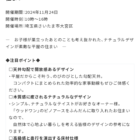
開催期間：2024年11月24日
開催時刻：10時～16時
開催場所：埼玉県さいたま市大宮区
— お子様が巣立ったあとのことも考え抜かれた、ナチュラルデザ
インが素敵な平屋の住まい —
◆注目ポイント◆
□天井勾配で開放感あるデザイン
・平屋だからこそ叶う、のびのびとした勾配天井。
コンパクトにまとめられた効率的な家事動線もぜひご体感く
ださい。
□木質感に癒されるナチュラルなデザイン
・シンプル、ナチュラルなテイストがお好きなオーナー様。
「ウッドワン」のピノアースをふんだんに取り入れたお住まい
なので、
自然体で心地よい暮らしを考える皆様のデザインの参考にな
ります。
□高級感と奥行を演出する床材仕様