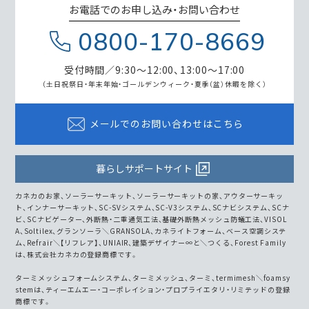
お電話でのお申し込み・お問い合わせ
0800-170-8669
受付時間／9:30～12:00、13:00～17:00
（土日祝祭日・年末年始・ゴールデンウィーク・
夏季（盆）休暇を除く）
メールでのお問い合わせはこちら
暮らしサポートサイト
カネカのお家、ソーラーサーキット、ソーラーサーキットの家、アウターサーキッ
ト、インナーサーキット、SC-SVシステム、SC-V3システム、SCナビシステム、SCナ
ビ、SCナビゲーター、外断熱・二重通気工法、基礎外断熱メッシュ防蟻工法、VISOL
A、Soltilex、グランソーラ＼GRANSOLA、カネライトフォーム、ベース空調システ
ム、Refrair＼【リフレア】、UNIAIR、建築デザイナー∞と＼つくる、Forest Family
は、株式会社カネカの登録商標です。
ターミメッシュフォームシステム、ターミメッシュ、ターミ、termimesh＼foamsy
stemは、ティーエムエー・コーポレイション・プロプライエタリ・リミテッドの登録
商標です。