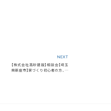
NEXT
【株式会社高砂建設】相談会【埼玉
県新座市】家づくり初心者の方、大
歓迎！土地探しから始める住まい
づくり相談会！！