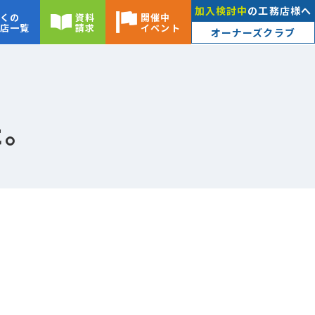
加入検討中
の工務店様へ
くの
資料
開催中
店一覧
請求
イベント
オーナーズクラブ
た。