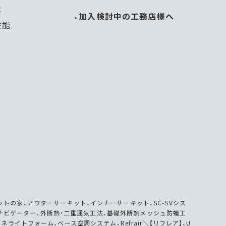
能
加入検討中の工務店様へ
性能
トの家、アウターサーキット、インナーサーキット、SC-SVシス
、SCナビゲーター、外断熱・二重通気工法、基礎外断熱メッシュ防蟻工
LA、カネライトフォーム、ベース空調システム、Refrair＼【リフレア】、U