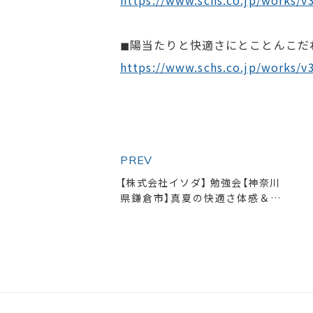
https://www.schs.co.jp/works/v
◼︎陽当たりと快適さにとことんこだ
https://www.schs.co.jp/works/
PREV
【株式会社イソダ】 勉強会【神奈川
県鎌倉市】真夏の快適さ体感＆夏
を快適に過ごす家づくり勉強会