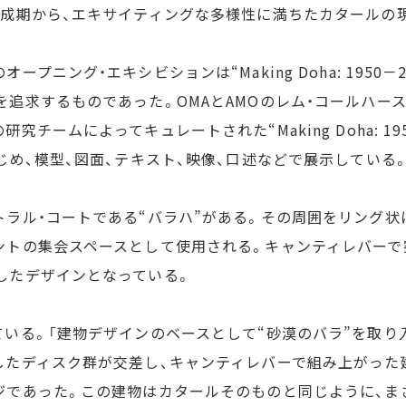
創成期から、エキサイティングな多様性に満ちたカタールの
ング・エキシビションは“Making Doha: 1950－203
追求するものであった。OMAとAMOのレム・コールハース
チームによってキュレートされた“Making Doha: 19
じめ、模型、図面、テキスト、映像、口述などで展示している
トラル・コートである“バラハ”がある。その周囲をリング
ントの集会スペースとして使用される。キャンティレバーで
したデザインとなっている。
ている。「建物デザインのベースとして“砂漠のバラ”を取り
したディスク群が交差し、キャンティレバーで組み上がった建
ジであった。この建物はカタールそのものと同じように、ま