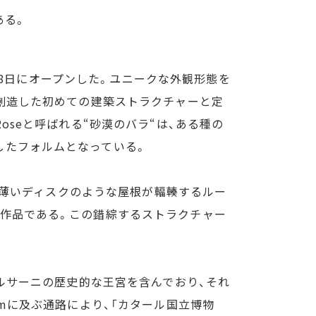
ある。
月28日にオープンした。ユニークな外観形態を
が創造した初めての建築ストラクチャーと定
 Roseと呼ばれる“砂漠のバラ“は、ある種の
したフォルムとなっている。
形の薄いディスクのような屋根が輻輳するルー
る作品である。この錯綜するストラクチャー
アルサーニの歴史的な王宮を含んでおり、それ
mに及ぶ通路により、「カタール国立博物