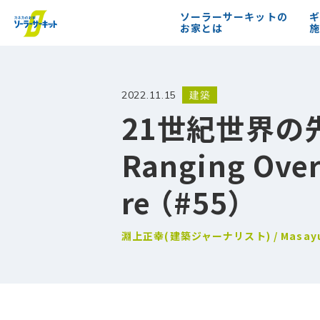
ソーラーサーキットの
ギ
お家とは
施
2022.11.15
建築
21世紀世界の
Ranging Over
re （#55）
淵上正幸(建築ジャーナリスト) / Masayuki F