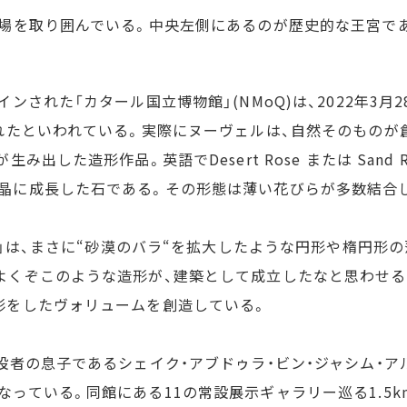
広場を取り囲んでいる。中央左側にあるのが歴史的な王宮で
ンされた「カタール国立博物館」(NMoQ)は、2022年3
されたといわれている。実際にヌーヴェルは、自然そのもの
出した造形作品。英語でDesert Rose または Sand
晶に成長した石である。その形態は薄い花びらが多数結合
物館」は、まさに“砂漠のバラ“を拡大したような円形や楕円
よくぞこのような造形が、建築として成立したなと思わせ
形をしたヴォリュームを創造している。
設者の息子であるシェイク・アブドゥラ・ビン・ジャシム・
っている。同館にある11の常設展示ギャラリー巡る1.5k