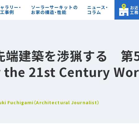
ャラリー・
ソーラーサーキットの
ニュース・
お近
工事例
お家の構造・性能
コラム
工務
先端建築を渉猟する 第5
 the 21st Century Wor
uchigami（Architectural Journalist）