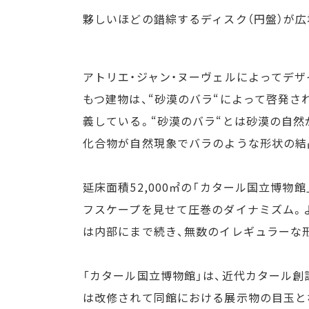
夥しいほどの錯綜するディスク（円盤）が
アトリエ・ジャン・ヌーヴェルによってデザイ
もつ建物は、“砂漠のバラ“によって啓発
義している。“砂漠のバラ“とは砂漠の自然が生み
化合物が自然現象でバラのような形状の結
延床面積52,000㎡の「カタール国立博
フスケープを見せて圧巻のダイナミズム。
は内部にまで続き、無数のイレギュラーな
「カタール国立博物館」は、近代カタール創
は改修されて同館における展示物の目玉とな